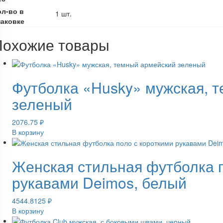
ол-во в
1 шт.
паковке
Похожие товары
Футболка «Husky» мужская, 
зеленый
2076.75
₽
В корзину
Женская стильная футболка п
рукавами Deimos, белый
4544.8125
₽
В корзину