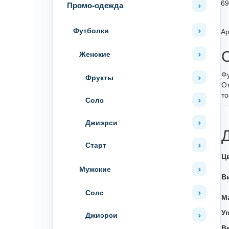
69
Промо-одежда
Футболки
Ар
Женские
Фу
Фрукты
От
то
Солс
Джиэрси
Старт
Ц
Мужские
В
Солс
М
У
Джиэрси
В