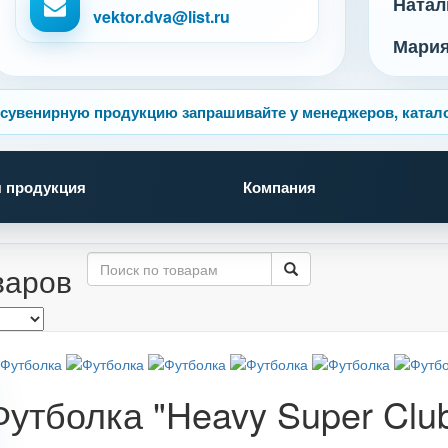
Натал
vektor.dva@list.ru
Мари
сувенирную продукцию запрашивайте у менеджеров, катало
 продукция
Компания
варов
Футболка "Heavy Super Clu