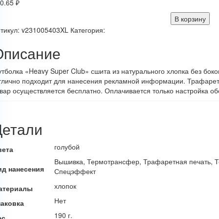
0.65
₽
В корзину
тикул:
v231005403XL
Категория:
Описание
тболка «Heavy Super Club» сшита из натурального хлопка без бок
лично подходит для нанесения рекламной информации. Трафаретна
вар осуществляется бесплатно. Оплачивается только настройка об
Детали
голубой
вета
Вышивка, Термотрансфер, Трафаретная печать, Т
ид нанесения
Спецэффект
хлопок
атериалы
Нет
паковка
190 г.
ес