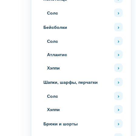
Солс
Бейсболки
Солс
Атлантис
Хэппи
Шапки, шарфы, перчатки
Солс
Хэппи
Брюки и шорты