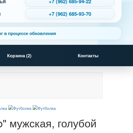
ья
+7 (962) 685-94-22
я
+7 (962) 685-93-70
г в процессе обновления
Корзина (
2
)
Контакты
b" мужская, голубой