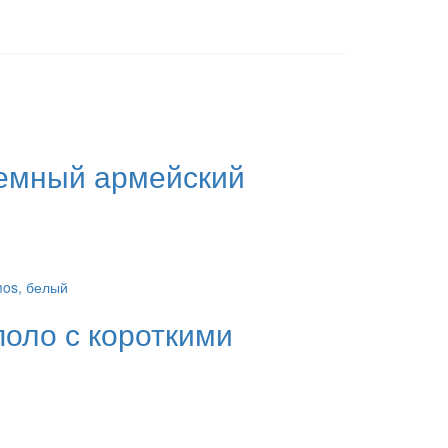
темный армейский
оло с короткими