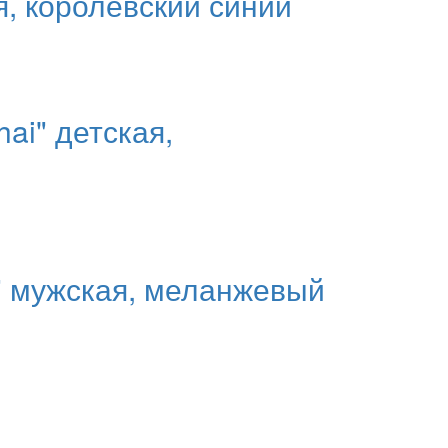
, королевский синий
ai" детская,
" мужская, меланжевый