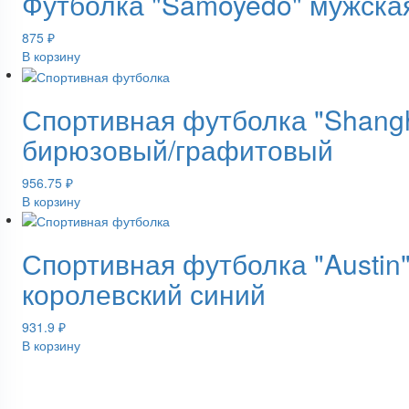
Футболка "Samoyedo" мужская
875
₽
В корзину
Спортивная футболка "Shangh
бирюзовый/графитовый
956.75
₽
В корзину
Спортивная футболка "Austin
королевский синий
931.9
₽
В корзину