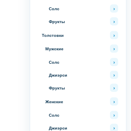
Солс
Фрукты
Толстовки
Мужские
Солс
Джиэрси
Фрукты
Женские
Солс
Джиэрси