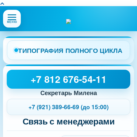
Открыть
МЕНЮ
или
закрыть
меню
сайта
ТИПОГРАФИЯ ПОЛНОГО ЦИКЛА
+7 812 676-54-11
Секретарь Милена
+7 (921) 389-66-69 (до 15:00)
Связь с менеджерами