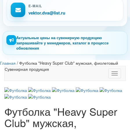
E-MAIL
vektor.dva@list.ru
Актуальные цены на сувенирную продукцию
запрашивайте у менеджеров, каталог в процессе
обновления
Главная
/
Футболка "Heavy Super Club" мужская, фиолетовый
Сувенирная продукция
Toggle
navigati
Футболка "Heavy Super
Club" мужская,