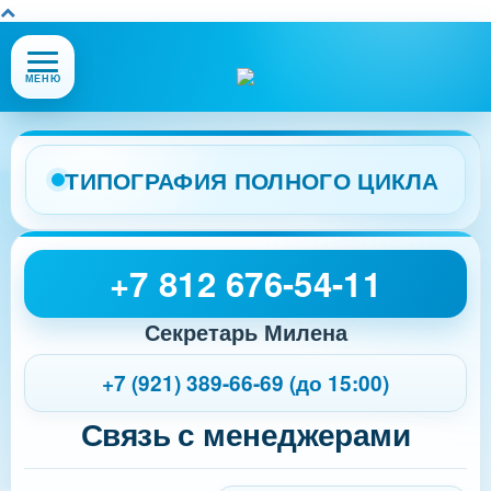
Открыть
МЕНЮ
или
закрыть
меню
сайта
ТИПОГРАФИЯ ПОЛНОГО ЦИКЛА
+7 812 676-54-11
Секретарь Милена
+7 (921) 389-66-69 (до 15:00)
Связь с менеджерами