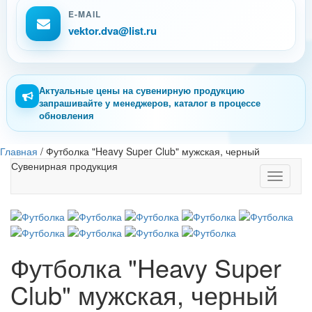
E-MAIL
vektor.dva@list.ru
Актуальные цены на сувенирную продукцию
запрашивайте у менеджеров, каталог в процессе
обновления
Главная
/
Футболка "Heavy Super Club" мужская, черный
Сувенирная продукция
Toggle
navigati
Футболка "Heavy Super
Club" мужская, черный