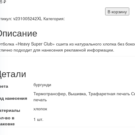
75
₽
В корзину
тикул:
v231005242XL
Категория:
Описание
тболка «Heavy Super Club» сшита из натурального хлопка без бок
тлично подходит для нанесения рекламной информации.
Детали
бургунди
вета
Термотрансфер, Вышивка, Трафаретная печать С
ид нанесения
печать
хлопок
атериалы
ол-во в
1 шт.
паковке