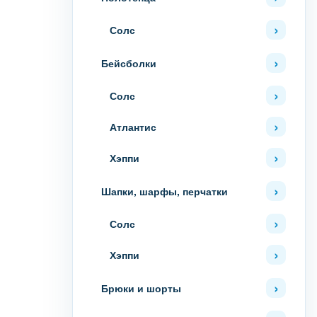
Солс
Бейсболки
Солс
Атлантис
Хэппи
Шапки, шарфы, перчатки
Солс
Хэппи
Брюки и шорты