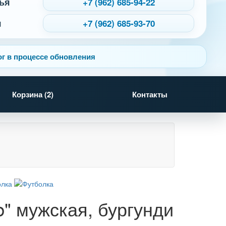
ья
+7 (962) 685-94-22
я
+7 (962) 685-93-70
г в процессе обновления
Корзина (
2
)
Контакты
b" мужская, бургунди