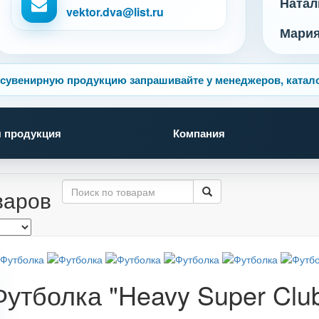
Натал
vektor.dva@list.ru
Мари
сувенирную продукцию запрашивайте у менеджеров, катало
 продукция
Компания
варов
Футболка "Heavy Super Clu