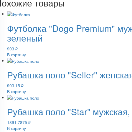
Похожие товары
Футболка "Dogo Premium" муж
зеленый
903
₽
В корзину
Рубашка поло "Seller" женска
903.15
₽
В корзину
Рубашка поло "Star" мужская
1891.7875
₽
В корзину