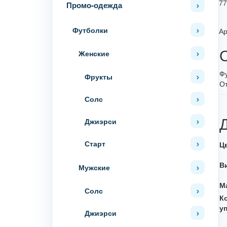
7
Промо-одежда
Футболки
Ар
Женские
Фу
Фрукты
О
Солс
Джиэрси
Старт
Ц
В
Мужские
М
Солс
К
у
Джиэрси