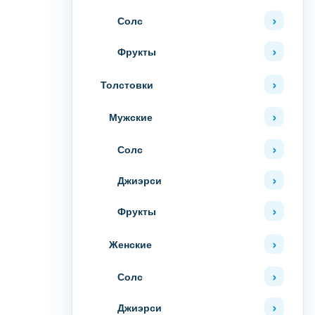
Солс
Фрукты
Толстовки
Мужские
Солс
Джиэрси
Фрукты
Женские
Солс
Джиэрси