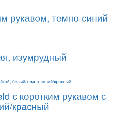
им рукавом, темно-синий
ая, изумрудный
eld с коротким рукавом с
ий/красный