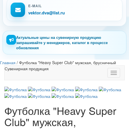
E-MAIL
vektor.dva@list.ru
Актуальные цены на сувенирную продукцию
запрашивайте у менеджеров, каталог в процессе
обновления
Главная
/
Футболка "Heavy Super Club" мужская, брусничный
Сувенирная продукция
Toggle
navigati
Футболка "Heavy Super
Club" мужская,