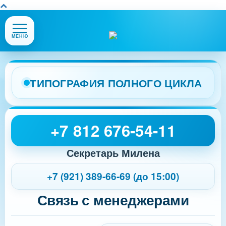
Открыть
МЕНЮ
или
закрыть
меню
сайта
ТИПОГРАФИЯ ПОЛНОГО ЦИКЛА
+7 812 676-54-11
Секретарь Милена
+7 (921) 389-66-69 (до 15:00)
Связь с менеджерами