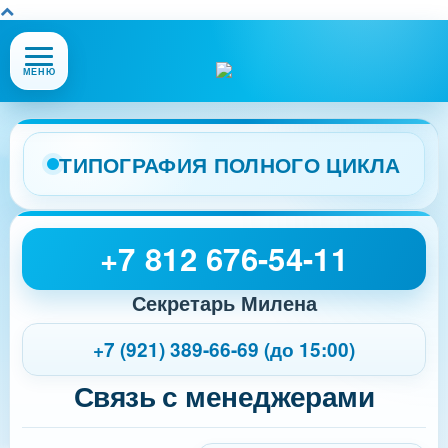
Открыть
МЕНЮ
или
закрыть
меню
сайта
ТИПОГРАФИЯ ПОЛНОГО ЦИКЛА
+7 812 676-54-11
Секретарь Милена
+7 (921) 389-66-69 (до 15:00)
Связь с менеджерами