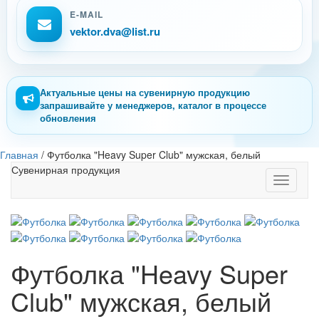
E-MAIL
vektor.dva@list.ru
Актуальные цены на сувенирную продукцию
запрашивайте у менеджеров, каталог в процессе
обновления
Главная
/
Футболка "Heavy Super Club" мужская, белый
Сувенирная продукция
Toggle
navigati
Футболка "Heavy Super
Club" мужская, белый