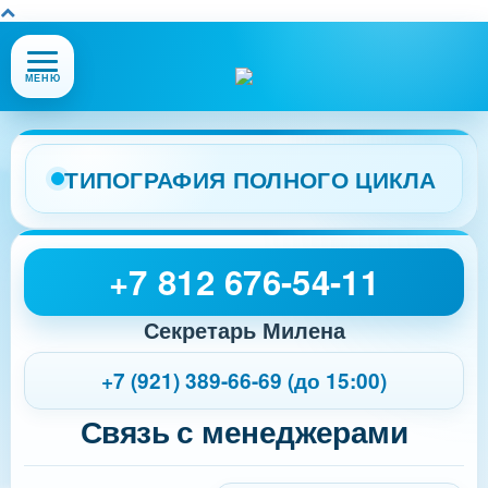
Открыть
МЕНЮ
или
закрыть
меню
сайта
ТИПОГРАФИЯ ПОЛНОГО ЦИКЛА
+7 812 676-54-11
Секретарь Милена
+7 (921) 389-66-69 (до 15:00)
Связь с менеджерами