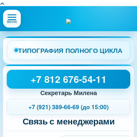
Открыть
МЕНЮ
или
закрыть
меню
сайта
ТИПОГРАФИЯ ПОЛНОГО ЦИКЛА
+7 812 676-54-11
Секретарь Милена
+7 (921) 389-66-69 (до 15:00)
Связь с менеджерами