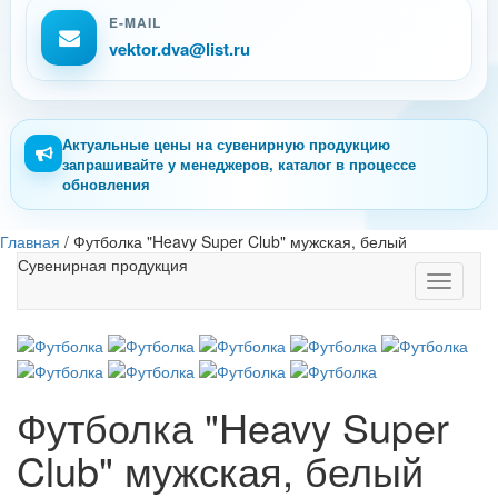
E-MAIL
vektor.dva@list.ru
Актуальные цены на сувенирную продукцию
запрашивайте у менеджеров, каталог в процессе
обновления
Главная
/
Футболка "Heavy Super Club" мужская, белый
Сувенирная продукция
Toggle
navigati
Футболка "Heavy Super
Club" мужская, белый