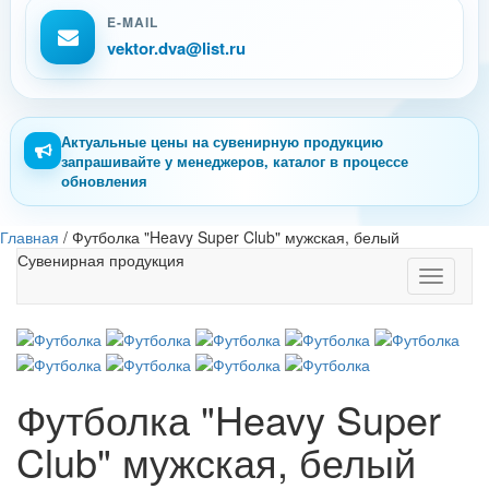
E-MAIL
vektor.dva@list.ru
Актуальные цены на сувенирную продукцию
запрашивайте у менеджеров, каталог в процессе
обновления
Главная
/
Футболка "Heavy Super Club" мужская, белый
Сувенирная продукция
Toggle
navigati
Футболка "Heavy Super
Club" мужская, белый