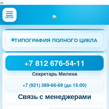
Открыть
МЕНЮ
или
закрыть
меню
сайта
ТИПОГРАФИЯ ПОЛНОГО ЦИКЛА
+7 812 676-54-11
Секретарь Милена
+7 (921) 389-66-69 (до 15:00)
Связь с менеджерами