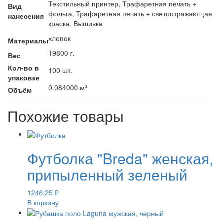
Текстильный принтер, Трафаретная печать +
Вид
фольга, Трафаретная печать + светоотражающая
нанесения
краска, Вышивка
хлопок
Материалы
19800 г.
Вес
Кол-во в
100 шт.
упаковке
0.084000 м³
Объём
Похожие товары
Футболка "Breda" женская,
припыленный зеленый
1246.25
₽
В корзину