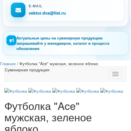
E-MAIL
vektor.dva@list.ru
Актуальные цены на сувенирную продукцию
запрашивайте у менеджеров, каталог в процессе
обновления
Главная
/
Футболка "Ace" мужская, зеленое яблоко
Сувенирная продукция
Toggle
navigati
Футболка "Ace"
мужская, зеленое
яблоко