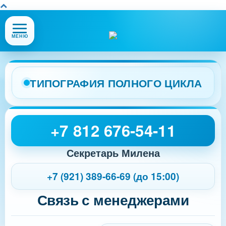
Открыть
МЕНЮ
или
закрыть
меню
сайта
ТИПОГРАФИЯ ПОЛНОГО ЦИКЛА
+7 812 676-54-11
Секретарь Милена
+7 (921) 389-66-69 (до 15:00)
Связь с менеджерами