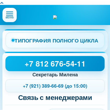
Открыть
МЕНЮ
или
закрыть
меню
сайта
ТИПОГРАФИЯ ПОЛНОГО ЦИКЛА
+7 812 676-54-11
Секретарь Милена
+7 (921) 389-66-69 (до 15:00)
Связь с менеджерами