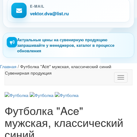
E-MAIL
vektor.dva@list.ru
Актуальные цены на сувенирную продукцию
запрашивайте у менеджеров, каталог в процессе
обновления
Главная
/
Футболка "Ace" мужская, классический синий
Сувенирная продукция
Toggle
navigati
Футболка "Ace"
мужская, классический
синий