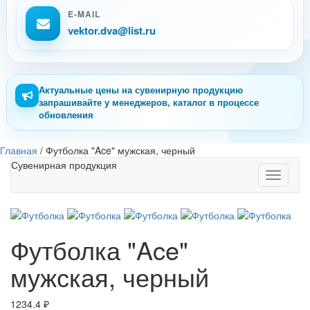
E-MAIL
vektor.dva@list.ru
Актуальные цены на сувенирную продукцию
запрашивайте у менеджеров, каталог в процессе
обновления
Главная
/
Футболка "Ace" мужская, черный
Сувенирная продукция
Toggle
navigati
Футболка "Ace"
мужская, черный
1234.4
₽