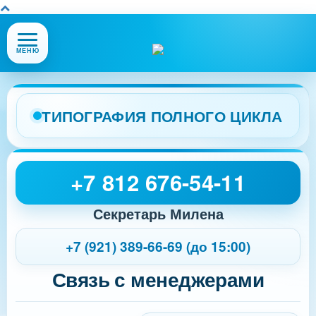
Открыть
МЕНЮ
или
закрыть
меню
сайта
ТИПОГРАФИЯ ПОЛНОГО ЦИКЛА
+7 812 676-54-11
Секретарь Милена
+7 (921) 389-66-69 (до 15:00)
Связь с менеджерами