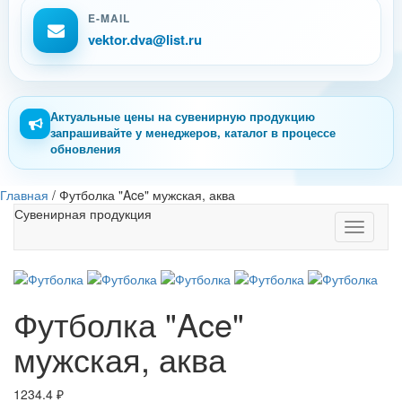
E-MAIL
vektor.dva@list.ru
Актуальные цены на сувенирную продукцию
запрашивайте у менеджеров, каталог в процессе
обновления
Главная
/
Футболка "Ace" мужская, аква
Сувенирная продукция
Toggle
navigati
Футболка "Ace"
мужская, аква
1234.4
₽