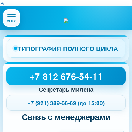
Открыть
МЕНЮ
или
закрыть
меню
сайта
ТИПОГРАФИЯ ПОЛНОГО ЦИКЛА
+7 812 676-54-11
Секретарь Милена
+7 (921) 389-66-69 (до 15:00)
Связь с менеджерами