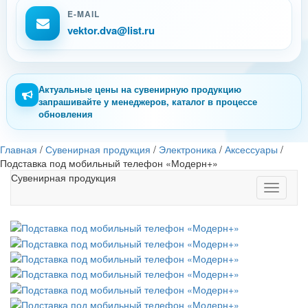
E-MAIL
vektor.dva@list.ru
Актуальные цены на сувенирную продукцию
запрашивайте у менеджеров, каталог в процессе
обновления
Главная
/
Сувенирная продукция
/
Электроника
/
Аксессуары
/
Подставка под мобильный телефон «Модерн+»
Сувенирная продукция
Toggle
navigati