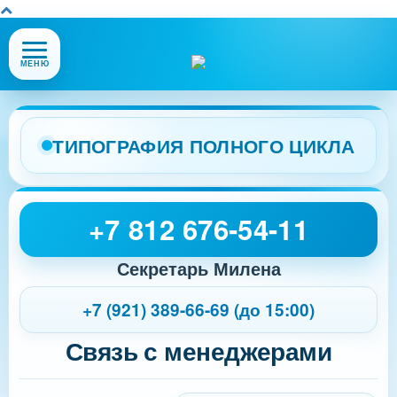
Открыть
МЕНЮ
или
закрыть
меню
сайта
ТИПОГРАФИЯ ПОЛНОГО ЦИКЛА
+7 812 676-54-11
Секретарь Милена
+7 (921) 389-66-69 (до 15:00)
Связь с менеджерами