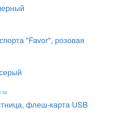
 черный
порта "Favor", розовая
 серый
итница, флеш-карта USB