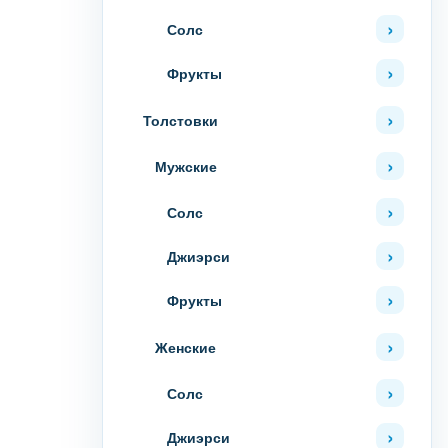
Солс
Фрукты
Толстовки
Мужские
Солс
Джиэрси
Фрукты
Женские
Солс
Джиэрси