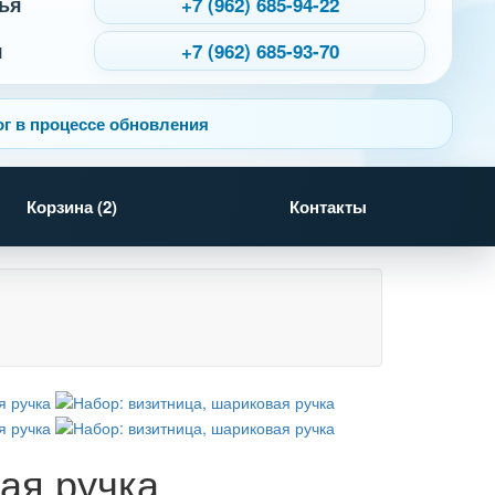
ья
+7 (962) 685-94-22
я
+7 (962) 685-93-70
г в процессе обновления
Корзина (
2
)
Контакты
ая ручка