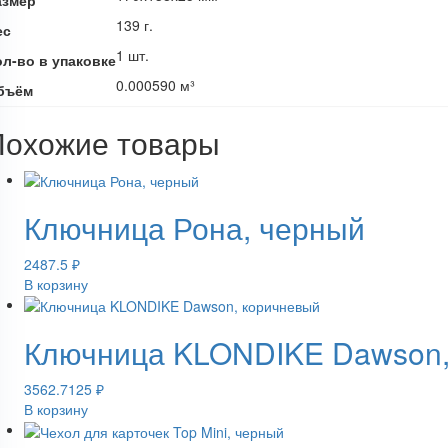
139 г.
ес
1 шт.
ол-во в упаковке
0.000590 м³
бъём
Похожие товары
Ключница Рона, черный
2487.5
₽
В корзину
Ключница KLONDIKE Dawson,
3562.7125
₽
В корзину