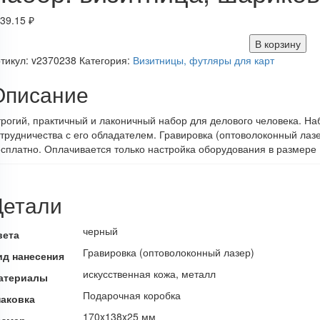
39.15
₽
В корзину
тикул:
v2370238
Категория:
Визитницы, футляры для карт
Описание
рогий, практичный и лаконичный набор для делового человека. Наб
трудничества с его обладателем. Гравировка (оптоволоконный лаз
сплатно. Оплачивается только настройка оборудования в размере 
Детали
черный
вета
Гравировка (оптоволоконный лазер)
ид нанесения
искусственная кожа, металл
атериалы
Подарочная коробка
паковка
170x138x25 мм
азмер