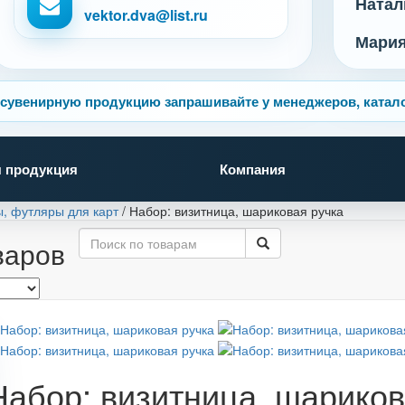
Натал
vektor.dva@list.ru
Мари
сувенирную продукцию запрашивайте у менеджеров, катало
 продукция
Компания
, футляры для карт
/
Набор: визитница, шариковая ручка
варов
Набор: визитница, шариков