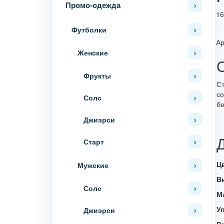
Промо-одежда
16
Футболки
Ар
Женские
Фрукты
Ст
со
Солс
бе
Джиэрси
Старт
Ц
Мужские
В
Солс
М
У
Джиэрси
Р