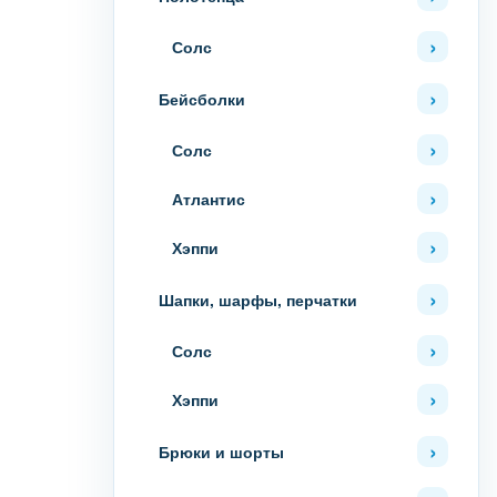
Солс
Бейсболки
Солс
Атлантис
Хэппи
Шапки, шарфы, перчатки
Солс
Хэппи
Брюки и шорты