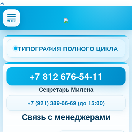
Открыть
МЕНЮ
или
закрыть
меню
сайта
ТИПОГРАФИЯ ПОЛНОГО ЦИКЛА
+7 812 676-54-11
Секретарь Милена
+7 (921) 389-66-69 (до 15:00)
Связь с менеджерами