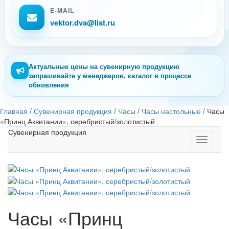
E-MAIL
vektor.dva@list.ru
Актуальные цены на сувенирную продукцию
запрашивайте у менеджеров, каталог в процессе
обновления
Главная
/
Сувенирная продукция
/
Часы
/
Часы настольные
/
Часы
«Принц Аквитании», серебристый/золотистый
Сувенирная продукция
Toggle
navigati
Часы «Принц