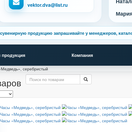
Натал
vektor.dva@list.ru
Мари
сувенирную продукцию запрашивайте у менеджеров, катало
 продукция
Компания
«Медведь», серебристый
варов