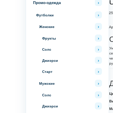
Промо-одежда
25
Футболки
Женские
Ар
Фрукты
Ун
Солс
се
че
Джиэрси
ру
Старт
Мужские
Ц
Солс
В
Джиэрси
М