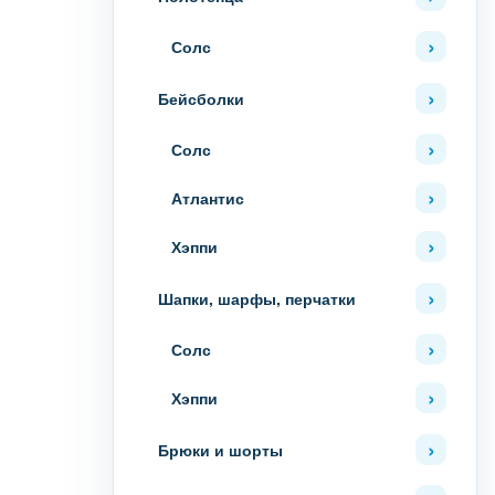
Солс
Бейсболки
Солс
Атлантис
Хэппи
Шапки, шарфы, перчатки
Солс
Хэппи
Брюки и шорты