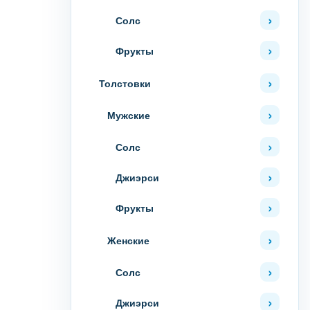
Солс
Фрукты
Толстовки
Мужские
Солс
Джиэрси
Фрукты
Женские
Солс
Джиэрси