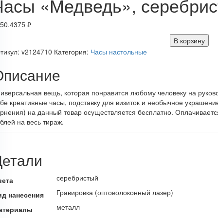
Часы «Медведь», серебри
50.4375
₽
В корзину
тикул:
v2124710
Категория:
Часы настольные
Описание
иверсальная вещь, которая понравится любому человеку на руко
бе креативные часы, подставку для визиток и необычное украшение
рнения) на данный товар осуществляется бесплатно. Оплачиваетс
блей на весь тираж.
Детали
серебристый
вета
Гравировка (оптоволоконный лазер)
ид нанесения
металл
атериалы