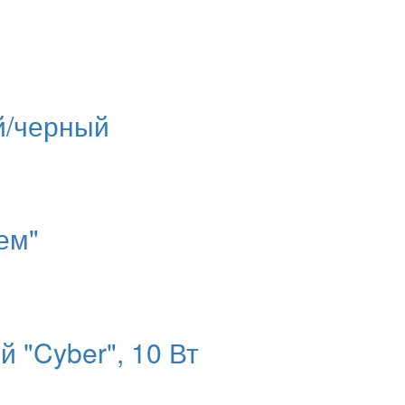
й/черный
ем"
 "Cyber", 10 Вт