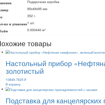
Подарочная коробка
паковка
95x49x95 мм
азмер
352 г.
ес
1 шт.
ол-во в упаковке
0.000440 м³
бъём
Похожие товары
Настольный прибор «Нефтяна
золотистый
10849.7625
₽
В корзину
Подставка для канцелярских