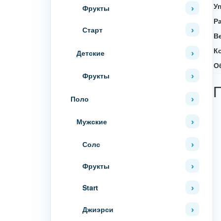
У
Фрукты
Р
Старт
В
К
Детские
О
Фрукты
Поло
Мужские
Солс
Фрукты
Start
Джиэрси