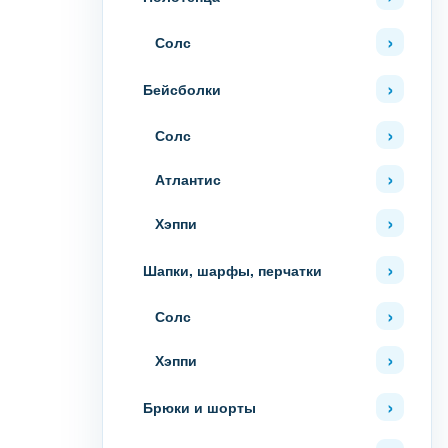
Солс
Бейсболки
Солс
Атлантис
Хэппи
Шапки, шарфы, перчатки
Солс
Хэппи
Брюки и шорты