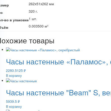
262x51x262 мм
азмер
320 г.
ес
1 шт.
ол-во в упаковке
0.003500 м³
бъём
Похожие товары
Часы настенные «Паламос»,
2280.5125
₽
В корзину
Часы настенные "Beam" S, ве
5939.5
₽
В корзину