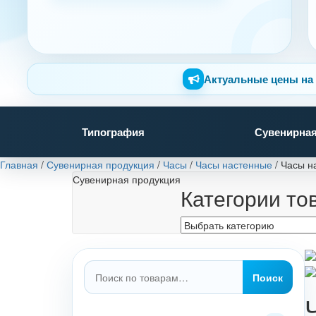
Актуальные цены на 
Типография
Сувенирная
Главная
/
Сувенирная продукция
/
Часы
/
Часы настенные
/
Часы н
Сувенирная продукция
Категории то
Искать:
Поиск