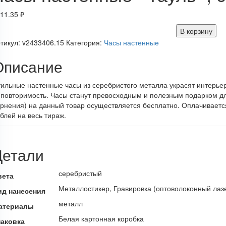
11.35
₽
В корзину
тикул:
v2433406.15
Категория:
Часы настенные
Описание
ильные настенные часы из серебристого металла украсят интерь
повторимость. Часы станут превосходным и полезным подарком для
рнения) на данный товар осуществляется бесплатно. Оплачиваетс
блей на весь тираж.
Детали
серебристый
вета
Металлостикер, Гравировка (оптоволоконный лаз
ид нанесения
металл
атериалы
Белая картонная коробка
паковка