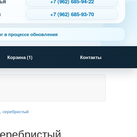
ья
+7 (962) 685-94-22
я
+7 (962) 685-93-70
г в процессе обновления
Корзина (
1
)
Контакты
серебристый