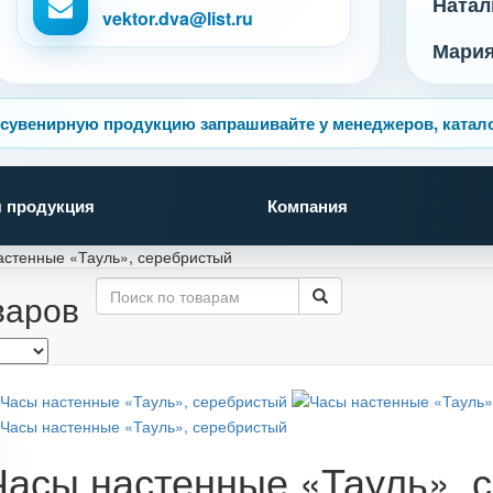
Натал
vektor.dva@list.ru
Мари
сувенирную продукцию запрашивайте у менеджеров, катало
 продукция
Компания
астенные «Тауль», серебристый
варов
Часы настенные «Тауль», 