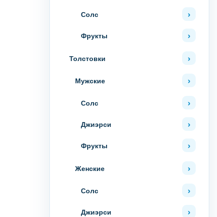
Солс
Фрукты
Толстовки
Мужские
Солс
Джиэрси
Фрукты
Женские
Солс
Джиэрси