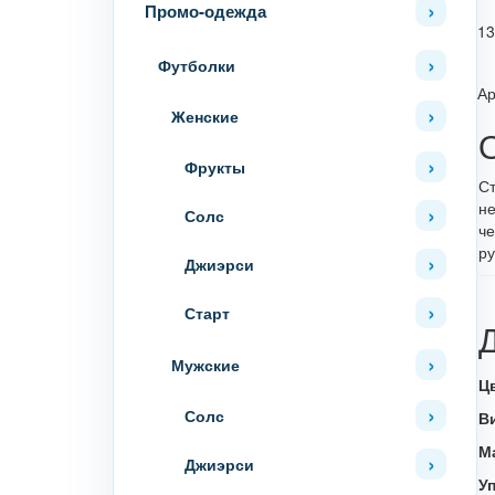
Промо-одежда
13
Футболки
Ар
Женские
Фрукты
Ст
не
Солс
че
ру
Джиэрси
Старт
Мужские
Ц
Солс
В
М
Джиэрси
У